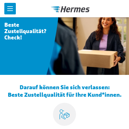
Menü
Beste
Zustellqualität?
Check!
Darauf können Sie sich verlassen:
Beste Zustellqualität für Ihre Kund*innen.