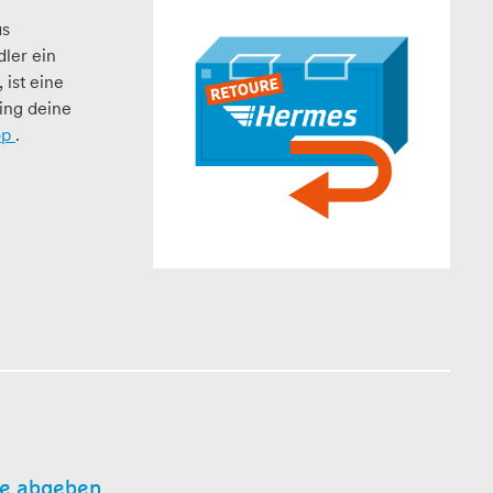
as
ler ein
ist eine
ing deine
op
.
re abgeben