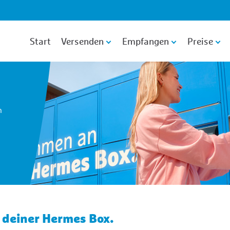
Zum Hauptinhalt
Zur Fußzeile
Start
Versenden
Empfangen
Preise
n
t deiner Hermes Box.