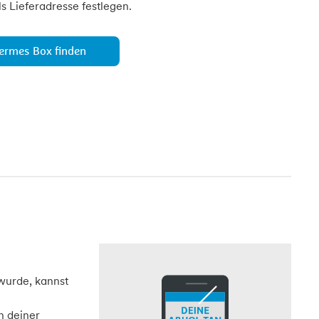
s Lieferadresse festlegen.
ermes Box finden
wurde, kannst
h deiner