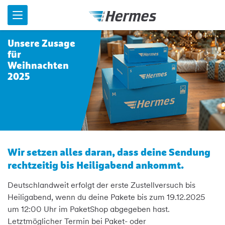
Menü
Unsere Zusage
für
Weihnachten
2025
Wir setzen alles daran, dass deine Sendung
rechtzeitig bis Heiligabend ankommt.
Deutschlandweit erfolgt der erste Zustellversuch bis
Heiligabend, wenn du deine Pakete bis zum
19.12.2025
um 12:00 Uhr
im PaketShop abgegeben hast.
Letztmöglicher Termin bei Paket- oder